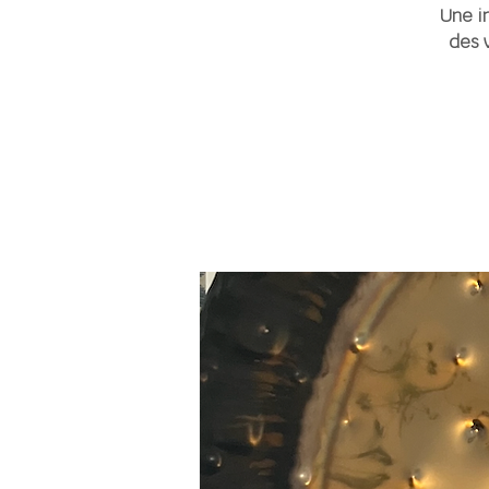
Une i
des 