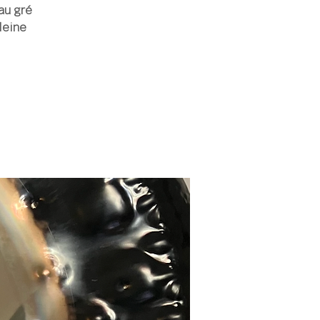
au gré
leine