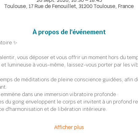
26 sept. 2026, 16:30 – 18:45
Toulouse, 17 Rue de Fenouillet, 31200 Toulouse, France
À propos de l'événement
atoire ✨
lentir, vous déposer et vous offrir un moment hors du temp
et lumineuse à vous-même, laissez-vous porter par les vib
emps de méditations de pleine conscience guidées, afin de
ant.
s emmène dans une immersion vibratoire profonde :
es du gong enveloppent le corps et invitent à un profond r
e d'harmonisation et de libération intérieure.
Afficher plus