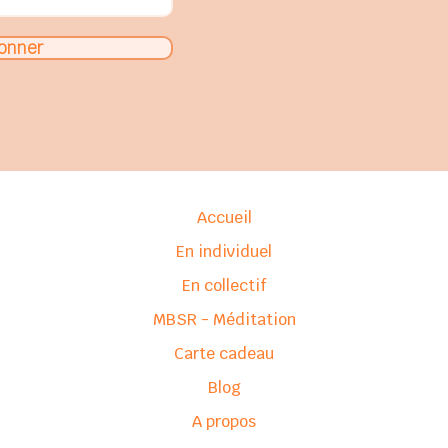
onner
Accueil
En individuel
En collectif
MBSR - Méditation
Carte cadeau
Blog
A propos