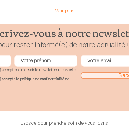
présent à notre
expérience, à notre
Voir plus
respiration, à la nature,
à la vie qui se déploie
crivez-vous à notre newslet
en nous et autour de
nous.
pour rester
in
formé(e) de notre actualité !
j'accepte de recevoir la newsletter mensuelle
S'ab
j'accepte la
politique de confidentialité de
Espace pour prendre soin de vous, dans