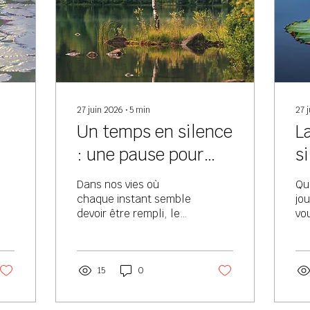
27 juin 2026
∙
5
min
27 
Un temps en silence
L
: une pause pour
s
de
revenir à soi
Dans nos vies où
Qu
chaque instant semble
jou
devoir être rempli, le
vo
silence nous invite à
ce
ralentir. À cesser, pour
un temps, de nous
distraire de nous-
15
0
mêmes. À simplement
être là, pleinement