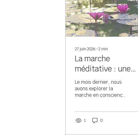
27 juin 2026
∙
2
min
La marche
méditative : une
pratique formelle 
Le mois dernier, nous
méditation de
avons explorer la
marche en conscience.
pleine conscience
Ce mois-ci, je vous
propose d’explorer la
pratique « formelle » de
la marche méditative.
1
0
La méditation de pleine
conscience se pratique