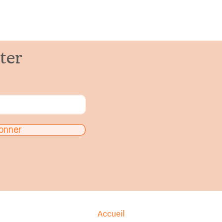
ter
onner
Accueil