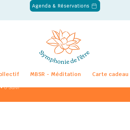
Agenda & Réservations
ollectif
MBSR - Méditation
Carte cadeau
egobillard
Administrateur
illard
0
Suivi