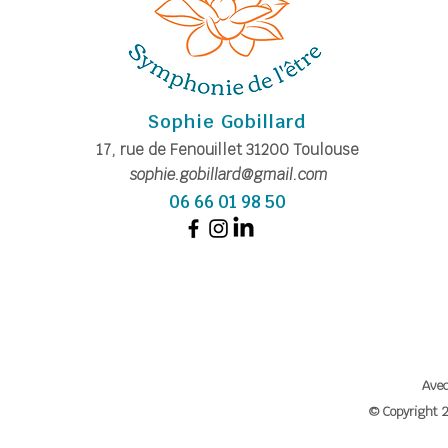
Sophie Gobillard
17, rue de Fe
nouillet
31200
Toulouse
sophie.gobillard@gmail.com
06 66 01 98 50
A
vec
© Copyright 2