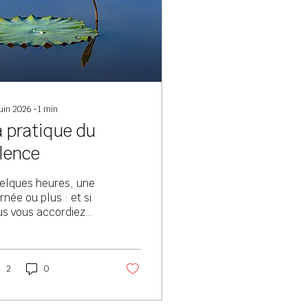
juin 2026
∙
1
min
a pratique du
ilence
elques heures, une
rnée ou plus : et si
us vous accordiez
t espace?
2
0