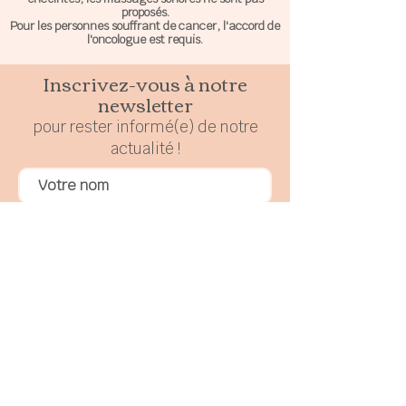
proposés.
Pour les personnes souffrant de cancer, l'accord de
l'oncologue est requis.
Inscrivez-vous à notre
newsletter
pour rester
in
formé(e) de notre
actualité !
En cochant cette case, j'accepte de
recevoir la newsletter mensuelle de
Symphonie de l'être
En cochant cette case, j'accepte la
politique de confidentialité de Symphonie
de l'être
S'abonner