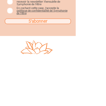
recevoir la newsletter mensuelle de
Symphonie de l'être
En cochant cette case, j'accepte la
politique de confidentialité de Symphonie
de l'être
S'abonner
Sophie Gobillard
17, rue de Fe
nouillet
31200
Toulouse
sophie.gobillard@gmail.com
06 66 01 98 50