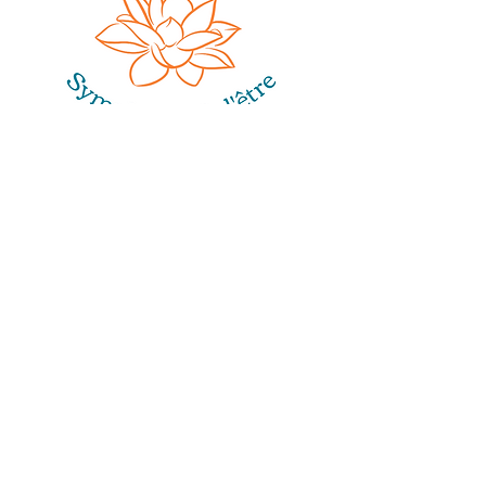
Sophie Gobillard
17, rue de Fe
nouillet
31200
Toulouse
sophie.gobillard@gmail.com
06 66 01 98 50
Espace pour prendre soin de vous, dans
un cocon chaleureux, en individuel et en
collectif.
Sophie Gobillard
vous accompagne pour
un
mieux-être au quotidien
, avec les
bols chantants, les gongs, les soins