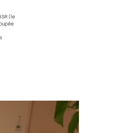
BSR (le
ecoupée
R