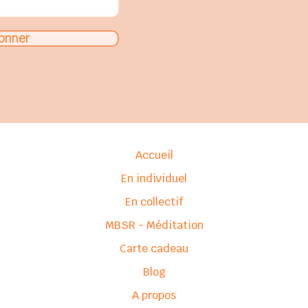
onner
Accueil
En individuel
En collectif
MBSR - Méditation
Carte cadeau
Blog
A propos