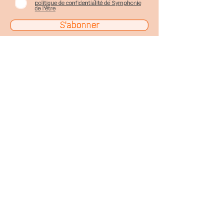
politique de confidentialité de Symphonie
de l'être
S'abonner
Sophie Gobillard
17, rue de Fe
nouillet
31200
Toulouse
sophie.gobillard@gmail.com
06 66 01 98 50