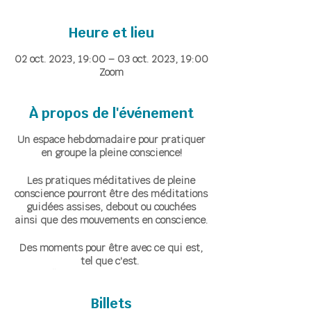
Heure et lieu
02 oct. 2023, 19:00 – 03 oct. 2023, 19:00
Zoom
À propos de l'événement
Un espace hebdomadaire pour pratiquer
en groupe la pleine conscience!
Les pratiques méditatives de pleine
conscience pourront être des méditations
guidées assises, debout ou couchées
ainsi que des mouvements en conscience.
Des moments pour être avec ce qui est,
tel que c'est.
Accueillir ce qui émerge, instant après
instant, avec bienveillance et sans
jugement.
Billets