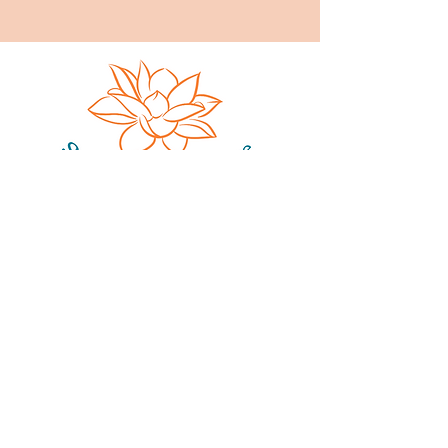
Sophie Gobillard
17, rue de Fe
nouillet
31200
Toulouse
sophie.gobillard@gmail.com
06 66 01 98 50
Espace pour prendre soin de vous, dans
un cocon chaleureux, en individuel et en
collectif.