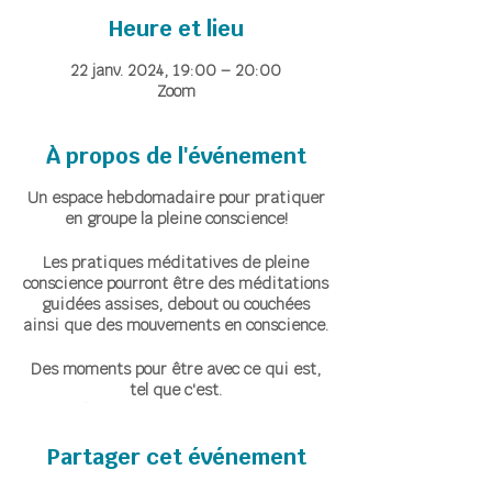
Heure et lieu
22 janv. 2024, 19:00 – 20:00
Zoom
À propos de l'événement
Un espace hebdomadaire pour pratiquer
en groupe la pleine conscience!
Les pratiques méditatives de pleine
conscience pourront être des méditations
guidées assises, debout ou couchées
ainsi que des mouvements en conscience.
Des moments pour être avec ce qui est,
tel que c'est.
Accueillir ce qui émerge, instant après
instant, avec bienveillance et sans
Partager cet événement
jugement.