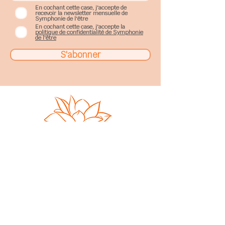
En cochant cette case, j'accepte de
recevoir la newsletter mensuelle de
Symphonie de l'être
En cochant cette case, j'accepte la
politique de confidentialité de Symphonie
de l'être
S'abonner
Sophie Gobillard
17, rue de Fe
nouillet
31200
Toulouse
sophie.gobillard@gmail.com
06 66 01 98 50