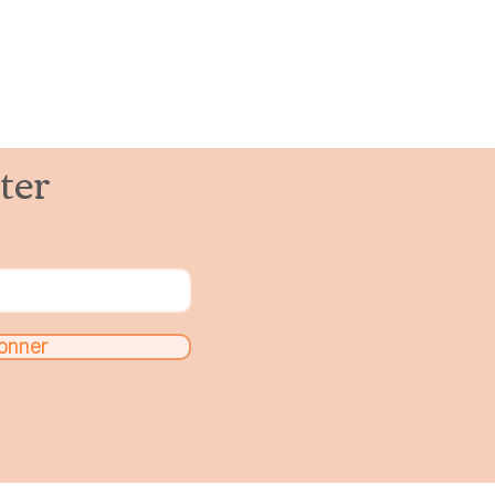
r de 7€
ter
onner