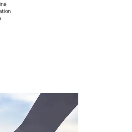
ine
ation
e