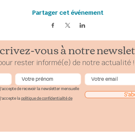
s invite à une participation financière en conscience à parti
Partager cet événement
Au plaisir de pratiquer ensemble!
crivez-vous à notre newslet
pour rester
in
formé(e) de notre actualité !
j'accepte de recevoir la newsletter mensuelle
S'ab
j'accepte la
politique de confidentialité de