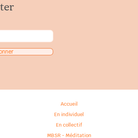
ter
onner
Accueil
En individuel
En collectif
MBSR - Méditation