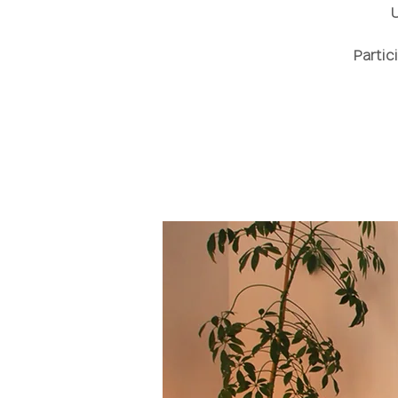
U
Partic