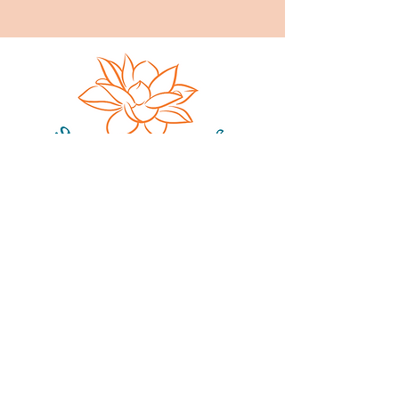
Sophie Gobillard
17, rue de Fe
nouillet
31200
Toulouse
sophie.gobillard@gmail.com
06 66 01 98 50
Espace pour prendre soin de vous, dans
un cocon chaleureux, en individuel et en
collectif.