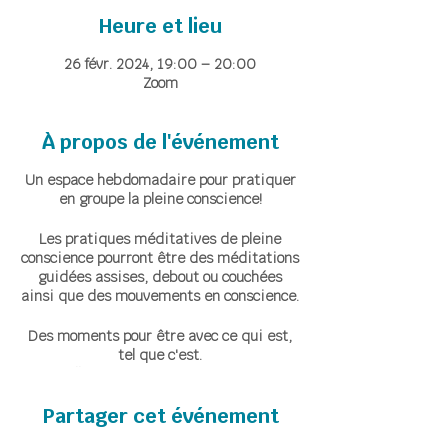
Heure et lieu
26 févr. 2024, 19:00 – 20:00
Zoom
À propos de l'événement
Un espace hebdomadaire pour pratiquer
en groupe la pleine conscience!
Les pratiques méditatives de pleine
conscience pourront être des méditations
guidées assises, debout ou couchées
ainsi que des mouvements en conscience.
Des moments pour être avec ce qui est,
tel que c'est.
Accueillir ce qui émerge, instant après
instant, avec bienveillance et sans
Partager cet événement
jugement.