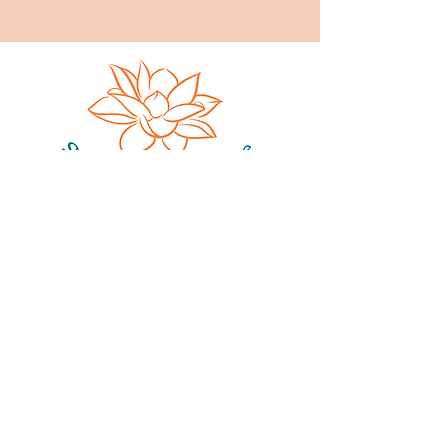
Sophie Gobillard
17, rue de Fe
nouillet
31200
Toulouse
sophie.gobillard@gmail.com
06 66 01 98 50
Espace pour prendre soin de vous, dans
un cocon chaleureux, en individuel et en
collectif.