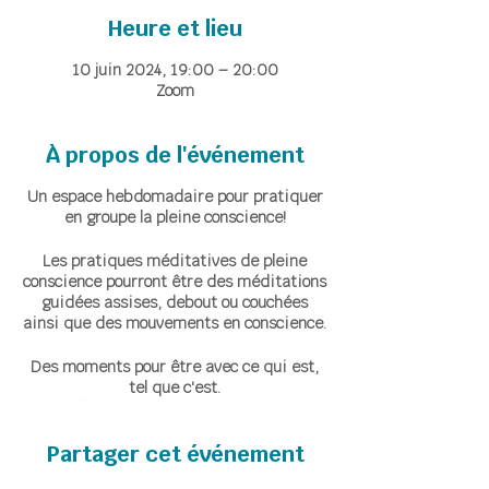
Heure et lieu
10 juin 2024, 19:00 – 20:00
Zoom
À propos de l'événement
Un espace hebdomadaire pour pratiquer
en groupe la pleine conscience!
Les pratiques méditatives de pleine
conscience pourront être des méditations
guidées assises, debout ou couchées
ainsi que des mouvements en conscience.
Des moments pour être avec ce qui est,
tel que c'est.
Accueillir ce qui émerge, instant après
instant, avec bienveillance et sans
Partager cet événement
jugement.