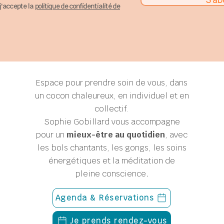
j'accepte la
politique de confidentialité de
Espace pour prendre soin de vous, dans
un cocon chaleureux, en individuel et en
collectif.
Sophie Gobillard
vous accompagne
pour un
mieux-être au quotidien
, avec
les bols chantants, les gongs, les soins
énergétiques et la méditation de
pleine conscience
.
Agenda & Réservations
Je prends rendez-vous