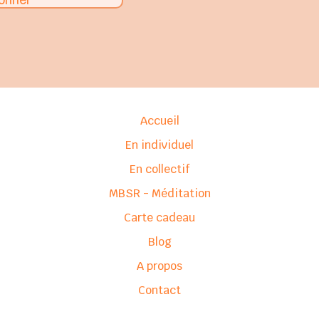
Accueil
En individuel
En collectif
MBSR - Méditation
Carte cadeau
Blog
A propos
Contact