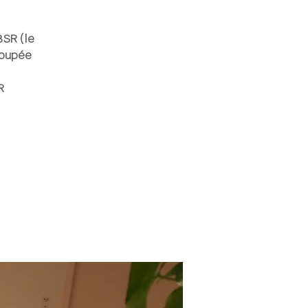
BSR (le
ecoupée
R