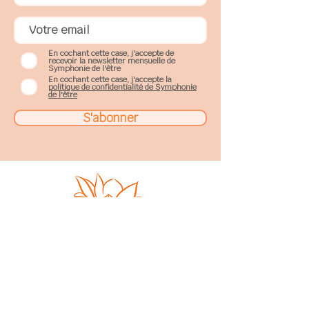
Les relaxations sonores sont contre-
indiquées aux personnes épileptiques,
aux personnes bipolaires non stabilisés,
aux schizophrènes ainsi qu'aux personnes
En cochant cette case, j'accepte de
recevoir la newsletter mensuelle de
porteuses de pace-maker.
Symphonie de l'être
En cochant cette case, j'accepte la
politique de confidentialité de Symphonie
Au plaisir de partager ce moment avec
de l'être
vous!
S'abonner
Sophie Gobillard
17, rue de Fe
nouillet
31200
Toulouse