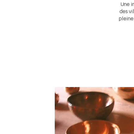
Une i
des vi
pleine