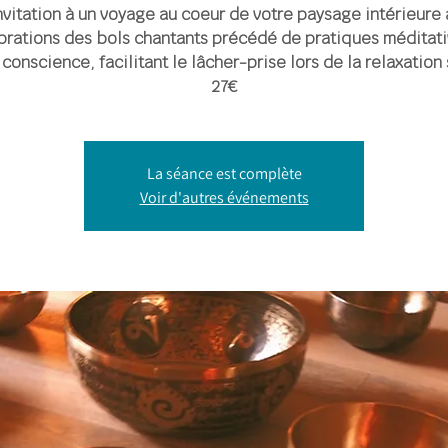
nvitation à un voyage au coeur de votre paysage intérieure 
brations des bols chantants précédé de pratiques méditat
 conscience, facilitant le lâcher-prise lors de la relaxation
27€
La séance est complète
Voir d'autres événements