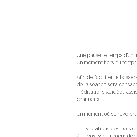
Une pause le temps d'un 
Un moment hors du temps
Afin de faciliter le laiss
de la séance sera consac
méditations guidées assis
chantants!
Un moment où se révelera 
Les vibrations des bols c
à un voyage au coeur de v