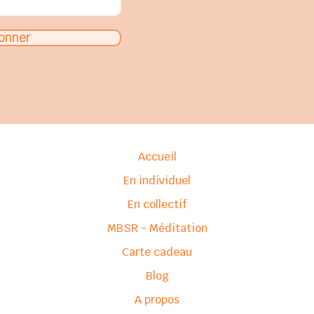
onner
Accueil
En individuel
En collectif
MBSR - Méditation
Carte cadeau
Blog
A propos