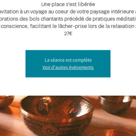
Une place s'est libérée
nvitation à un voyage au coeur de votre paysage intérieure 
brations des bols chantants précédé de pratiques méditat
 conscience, facilitant le lâcher-prise lors de la relaxation
27€
La séance est complète
Voir d'autres événements