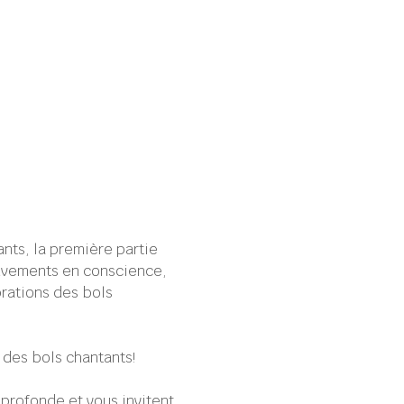
ants, la première partie 
uvements en conscience, 
rations des bols 
des bols chantants!
profonde et vous invitent 