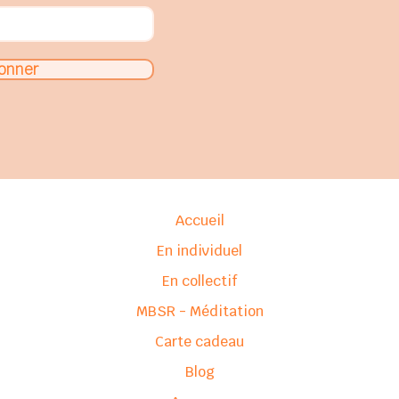
onner
Accueil
En individuel
En collectif
MBSR - Méditation
Carte cadeau
Blog