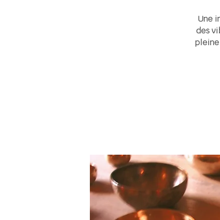
Une i
des vi
pleine