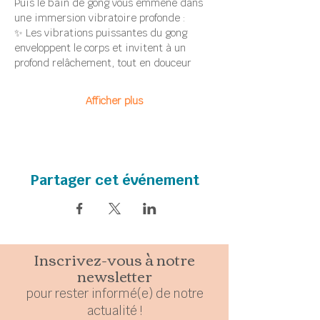
Puis le bain de gong vous emmène dans 
une immersion vibratoire profonde :
✨ Les vibrations puissantes du gong 
enveloppent le corps et invitent à un 
profond relâchement, tout en douceur
Afficher plus
Partager cet événement
Inscrivez-vous à notre
newsletter
pour rester
in
formé(e) de notre
actualité !