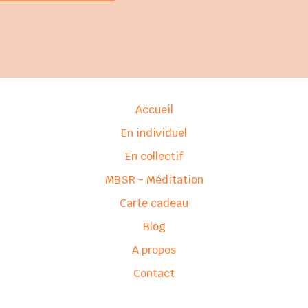
Accueil
En individuel
En collectif
MBSR - Méditation
Carte cadeau
Blog
A propos
Contact