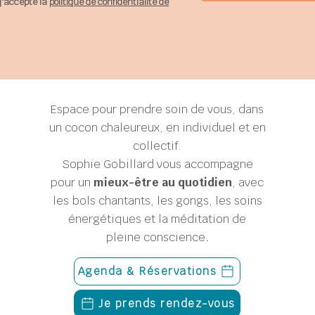
j'accepte la
politique de confidentialité de
Espace pour prendre soin de vous, dans
un cocon chaleureux, en individuel et en
collectif.
Sophie Gobillard
vous accompagne
pour un
mieux-être au quotidien
, avec
les bols chantants, les gongs, les soins
énergétiques et la méditation de
pleine conscience
.
Agenda & Réservations
Je prends rendez-vous