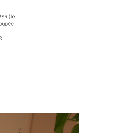
BSR (le
ecoupée
R