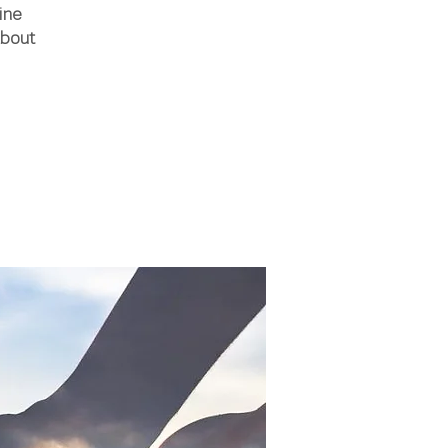
ine
ebout