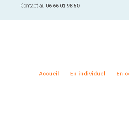
Contact au
06 66 01 98 50
Accueil
En individuel
En c