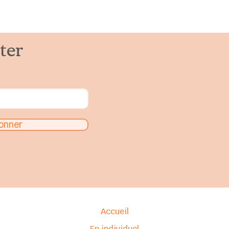
ter
onner
Accueil
En individuel