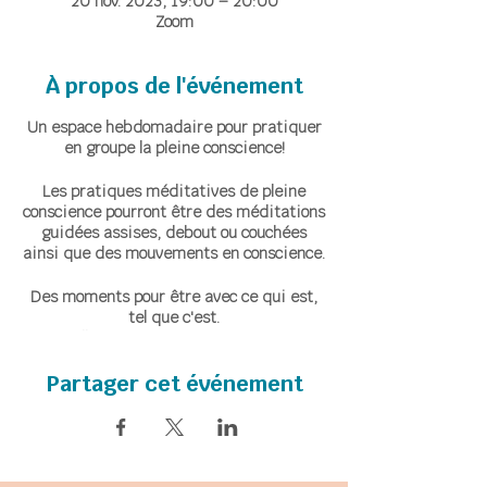
20 nov. 2023, 19:00 – 20:00
Zoom
À propos de l'événement
Un espace hebdomadaire pour pratiquer
en groupe la pleine conscience!
Les pratiques méditatives de pleine
conscience pourront être des méditations
guidées assises, debout ou couchées
ainsi que des mouvements en conscience.
Des moments pour être avec ce qui est,
tel que c'est.
Accueillir ce qui émerge, instant après
instant, avec bienveillance et sans
Partager cet événement
jugement.
Un temps de partage sera proposé en fin
de séance pour permettre à celles et ceux
qui le souhaitent de partager leur
expérience de la pratique au cours de la