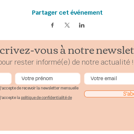
s invite à une participation financière en conscience à parti
Partager cet événement
Au plaisir de pratiquer ensemble!
crivez-vous à notre newslet
pour rester
in
formé(e) de notre actualité !
j'accepte de recevoir la newsletter mensuelle
S'ab
j'accepte la
politique de confidentialité de