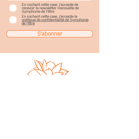
En cochant cette case, j'accepte de
recevoir la newsletter mensuelle de
Symphonie de l'être
En cochant cette case, j'accepte la
politique de confidentialité de Symphonie
de l'être
S'abonner
Sophie Gobillard
17, rue de Fe
nouillet
31200
Toulouse
sophie.gobillard@gmail.com
06 66 01 98 50