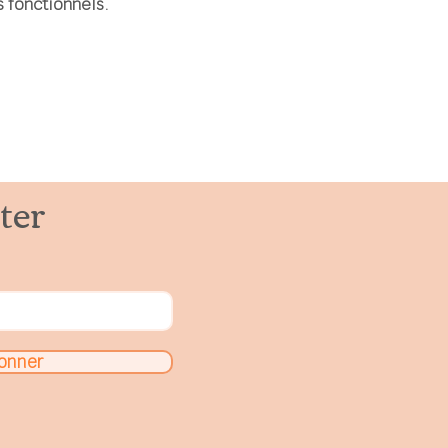
 fonctionnels.
ter
onner