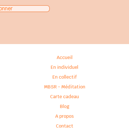
onner
Accueil
En individuel
En collectif
MBSR - Méditation
Carte cadeau
Blog
A propos
Contact