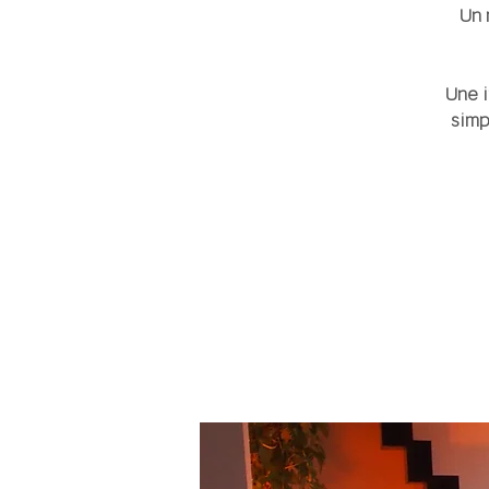
Un 
Une i
simp