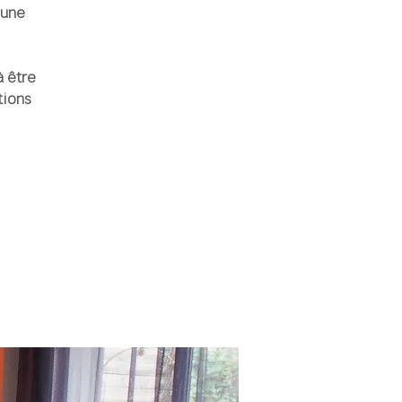
 une
à être
tions