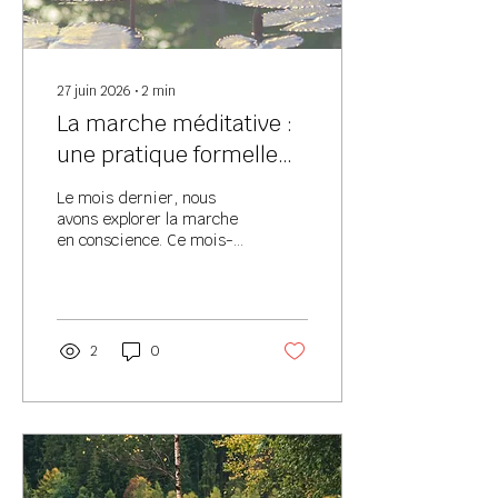
27 juin 2026
∙
2
min
La marche méditative :
une pratique formelle
de méditation de pleine
Le mois dernier, nous
conscience
avons explorer la marche
en conscience. Ce mois-
ci, je vous propose
d’explorer la pratique «
formelle » de la marche
méditative. La
méditation de pleine
2
0
conscience se pratique
sous différentes formes.