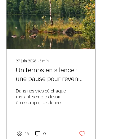
27 juin 2026
∙
5
min
Un temps en silence :
une pause pour revenir
à soi
Dans nos vies où chaque
instant semble devoir
être rempli, le silence
nous invite à ralentir. À
cesser, pour un temps, de
nous distraire de nous-
mêmes. À simplement
être là, pleinement
15
0
présent à notre