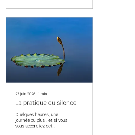
expérience, à notre
respiration, à la nature, à
la vie qui se déploie en
nous et autour de nous.
27 juin 2026
∙
1
min
La pratique du silence
Quelques heures, une
journée ou plus : et si vous
vous accordiez cet
espace?