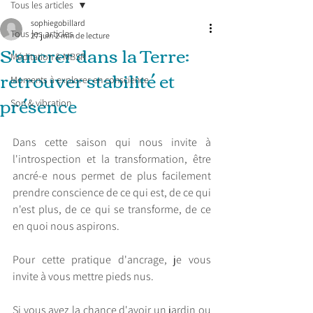
Tous les articles
sophiegobillard
Tous les articles
27 juin
2 min de lecture
S'ancrer dans la Terre:
Méditation & MBSR
retrouver stabilité et
Moments à explorer en conscience
présence
Son & vibration
Dans cette saison qui nous invite à 
l'introspection et la transformation, être 
ancré-e nous permet de plus facilement 
prendre conscience de ce qui est, de ce qui 
n'est plus, de ce qui se transforme, de ce 
en quoi nous aspirons.
Pour cette pratique d'ancrage, je vous 
invite à vous mettre pieds nus.
Si vous avez la chance d'avoir un jardin ou 