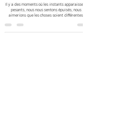
sophiegobillard
27 juin
Le sourire du cœur : un geste
simple pour cultiver la
présence
Il y a des moments où les instants apparaissent
pesants, nous nous sentons épuisés, nous
aimerions que les choses soient différentes.