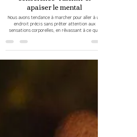
sophiegobillard
27 juin
La marche en pleine
conscience : ralentir et
apaiser le mental
Nous avons tendance à marcher pour aller à un
endroit précis sans prêter attention aux
sensations corporelles, en rêvassant à ce que
nous allons faire ou à ce qui s’est passé
précédemment, en bavardant, etc.