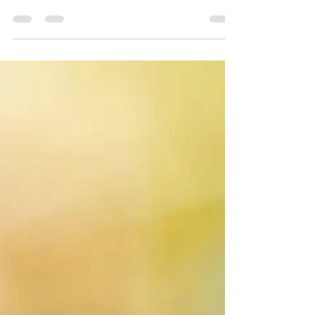
présent·e à un élément naturel
En cette période où la nature nous offre tant de
richesse, je vous invite à aller à la rencontre
d’un élément de la nature en étant présent-e
avec vos différents sens.