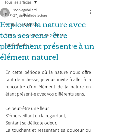
Tous les articles
sophiegobillard
Tous les articles
27 juin
1 min de lecture
Explorer la nature avec
Méditation & MBSR
tous ses sens : être
Moments à explorer en conscience
pleinement présent·e à un
Son & vibration
élément naturel
En cette période où la nature nous offre 
tant de richesse, je vous invite à aller à la 
rencontre d’un élément de la nature en 
étant présent-e avec vos différents sens.
Ce peut-être une fleur.
S’émerveillant en la regardant,
Sentant sa délicate odeur,
La touchant et ressentant sa douceur ou 